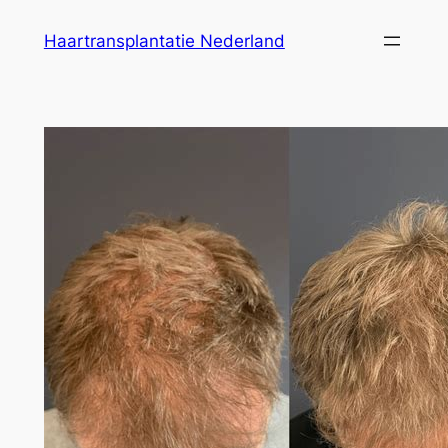
Ga
Haartransplantatie Nederland
naar
de
inhoud