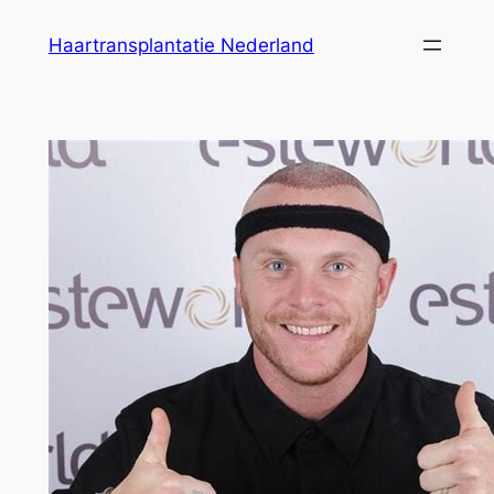
Ga
Haartransplantatie Nederland
naar
de
inhoud