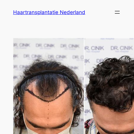
Ga
Haartransplantatie Nederland
naar
de
inhoud