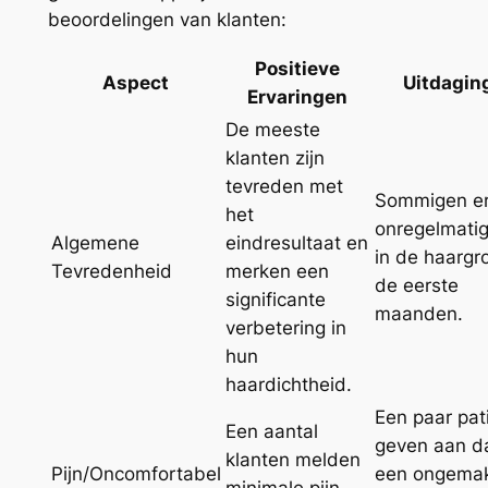
beoordelingen van klanten:
Positieve
Aspect
Uitdagin
Ervaringen
De meeste
klanten zijn
tevreden met
Sommigen er
het
onregelmati
Algemene
eindresultaat en
in de haargro
Tevredenheid
merken een
de eerste
significante
maanden.
verbetering in
hun
haardichtheid.
Een paar pat
Een aantal
geven aan d
klanten melden
Pijn/Oncomfortabel
een ongemak